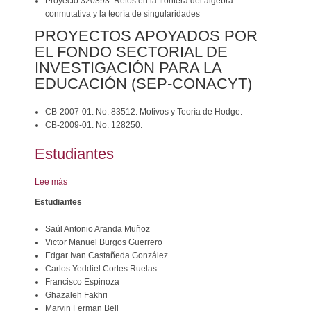
Proyecto 320393. Retos en la frontera del álgebra
conmutativa y la teoría de singularidades
PROYECTOS APOYADOS POR
EL FONDO SECTORIAL DE
INVESTIGACIÓN PARA LA
EDUCACIÓN (SEP-CONACYT)
CB-2007-01. No. 83512. Motivos y Teoría de Hodge.
CB-2009-01. No. 128250.
Estudiantes
Lee más
sobre
Estudiantes
Estudiantes
Saúl Antonio Aranda Muñoz
Victor Manuel Burgos Guerrero
Edgar Ivan Castañeda González
Carlos Yeddiel Cortes Ruelas
Francisco Espinoza
Ghazaleh Fakhri
Marvin Ferman Bell