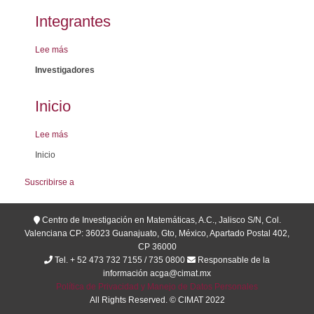
Integrantes
Lee más
sobre
Integrantes
Investigadores
Inicio
Lee más
sobre
Inicio
Inicio
Suscribirse a
Centro de Investigación en Matemáticas, A.C., Jalisco S/N, Col.
Valenciana CP: 36023 Guanajuato, Gto, México, Apartado Postal 402,
CP 36000
Tel. + 52 473 732 7155 / 735 0800
Responsable de la
información acga@cimat.mx
Política de Privacidad y Manejo de Datos Personales
All Rights Reserved. © CIMAT 2022