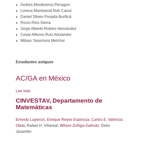
Andres Montesinos Penagos
Lorena Montserrat Noh Canul
Daniel Stiven Posada Buriticá
Rocio Ríos Sierra
Jorge Alberto Robles Hernández
Cesar Alfonso Ruiz Alexander
Mitsao Yasumura Melchor
Estudiantes antiguos
AC/GA en México
Lee más
sobre
AC/GA
CINVESTAV, Departamento de
en
Matemáticas
México
Ernesto Lupercio
,
Enrique Reyes Espinoza
,
Carlos E. Valencia
Oleta
, Rafael H. Villareal,
Wilson Zuñiga-Galindo
, Delio
Jaramillo