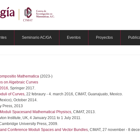
ntes
Seminario AC/GA
Eventos
Proyectos
Public
Compositio Mathematica
(2023-)
es on Algebraic Curves
 2016
, Springer 2017.
uli of Curves
, 22 febraury - 4. march 2016, CIMAT, Guanajuato, Mexico.
Mexico), October 2014.
y Press, 2013
Moduli Spacesand Mathematical Physiscs
, CIMAT, 2013.
wton Institute, UK, 4 January 2011 to 1 July 2011.
 Cambridge University Press, 2009.
and Conference Moduli Spaces and Vector Bundles
, CIMAT, 27 november - 8 dec