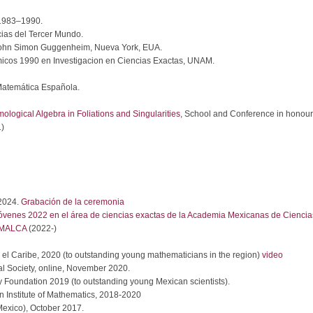
 1983–1990.
ias del Tercer Mundo.
John Simon Guggenheim, Nueva York, EUA.
icos 1990 en Investigacion en Ciencias Exactas, UNAM.
Matemática Española.
ogical Algebra in Foliations and Singularities
, School and Conference in honour
1)
2024.
Grabación de la ceremonia
 jóvenes 2022 en el área de ciencias exactas de la Academia Mexicanas de Ciencia
 UMALCA
(2022-)
 el Caribe, 2020 (to outstanding young mathematicians in the region)
video
l Society, online, November 2020.
Foundation 2019 (to outstanding young Mexican scientists).
n Institute of Mathematics, 2018-2020
Mexico), October 2017.