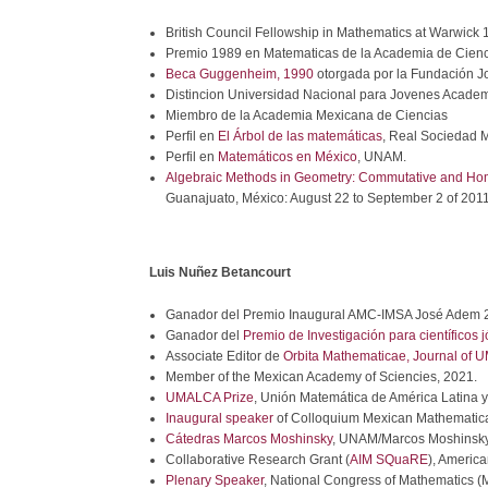
British Council Fellowship in Mathematics at Warwick
Premio 1989 en Matematicas de la Academia de Cienc
Beca Guggenheim, 1990
otorgada por la Fundación 
Distincion Universidad Nacional para Jovenes Academ
Miembro de la Academia Mexicana de Ciencias
Perfil en
El Árbol de las matemáticas
, Real Sociedad 
Perfil en
Matemáticos en México
, UNAM.
Algebraic Methods in Geometry: Commutative and Homol
Guanajuato, México: August 22 to September 2 of 201
Luis Nuñez Betancourt
Ganador del Premio Inaugural AMC-IMSA José Adem 
Ganador del
Premio de Investigación para científicos
Associate Editor de
Orbita Mathematicae, Journal of
Member of the Mexican Academy of Sciencies, 2021.
UMALCA Prize
, Unión Matemática de América Latina y
Inaugural speaker
of Colloquium Mexican Mathematica
Cátedras Marcos Moshinsky
, UNAM/Marcos Moshinsky 
Collaborative Research Grant (
AIM SQuaRE
), America
Plenary Speaker
, National Congress of Mathematics (