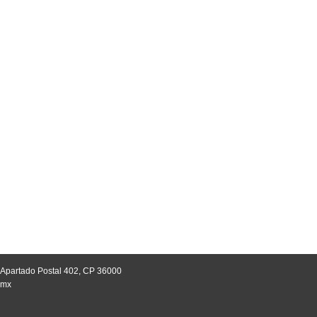
, Apartado Postal 402, CP 36000
.mx