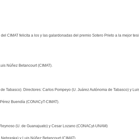
l CIMAT felicita a los y las galardonadas del premio Sotero Prieto a la mejor tesi
 Luis Núñez Betancourt (CIMAT).
 de Tabasco). Directores: Carlos Pompeyo (U. Juárez Autónoma de Tabasco) y Lui
 Pérez Buendía (CONACyT-CIMAT).
ia Reynoso (U. de Guanajuato) y Cesar Lozano (CONACyt-UNAM)
U. Nebraska) y Luis Núñez Betancourt (CIMAT).