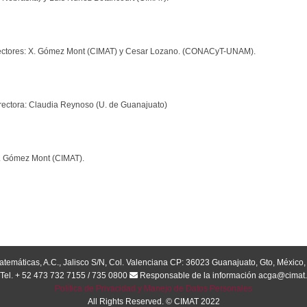
irectores: X. Gómez Mont (CIMAT) y Cesar Lozano. (CONACyT-UNAM).
ectora: Claudia Reynoso (U. de Guanajuato)
X. Gómez Mont (CIMAT).
atemáticas, A.C., Jalisco S/N, Col. Valenciana CP: 36023 Guanajuato, Gto, México
Tel. + 52 473 732 7155 / 735 0800
Responsable de la información acga@cimat
Política de Privacidad y Manejo de Datos Personales
All Rights Reserved. © CIMAT 2022