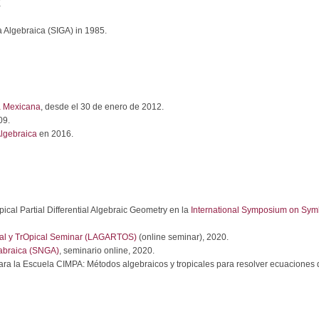
K
a Algebraica (SIGA) in 1985.
a Mexicana
, desde el 30 de enero de 2012.
09.
lgebraica
en 2016.
cal Partial Differential Algebraic Geometry en la
International Symposium on Sym
eal y TrOpical Seminar (LAGARTOS)
(online seminar), 2020.
abraica (SNGA)
, seminario online, 2020.
ra la Escuela CIMPA: Métodos algebraicos y tropicales para resolver ecuaciones