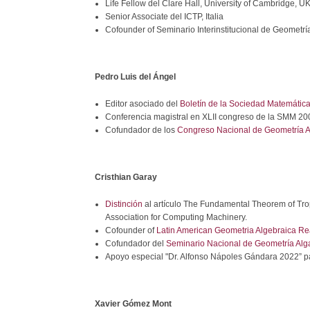
Life Fellow del Clare Hall, University of Cambridge, U
Senior Associate del ICTP, Italia
Cofounder of Seminario Interinstitucional de Geometrí
Pedro Luis del Ángel
Editor asociado del
Boletín de la Sociedad Matemátic
Conferencia magistral en XLII congreso de la SMM 20
Cofundador de los
Congreso Nacional de Geometría A
Cristhian Garay
Distinción
al artículo The Fundamental Theorem of Tropi
Association for Computing Machinery.
Cofounder of
Latin American Geometria Algebraica R
Cofundador del
Seminario Nacional de Geometría Alg
Apoyo especial "Dr. Alfonso Nápoles Gándara 2022” pa
Xavier Gómez Mont